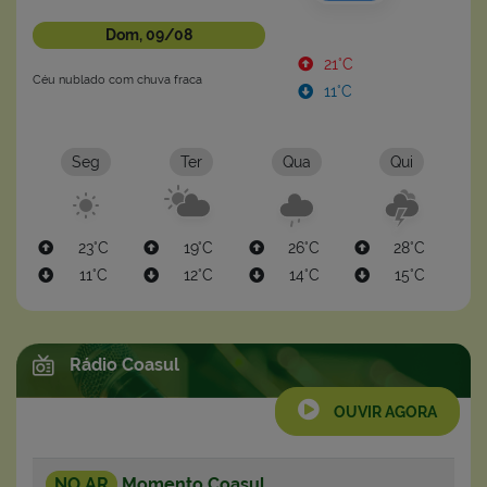
Dom, 09/08
21°C
Céu nublado com chuva fraca
11°C
Seg
Ter
Qua
Qui
23°C
19°C
26°C
28°C
11°C
12°C
14°C
15°C
Rádio Coasul
OUVIR AGORA
NO AR
Momento Coasul