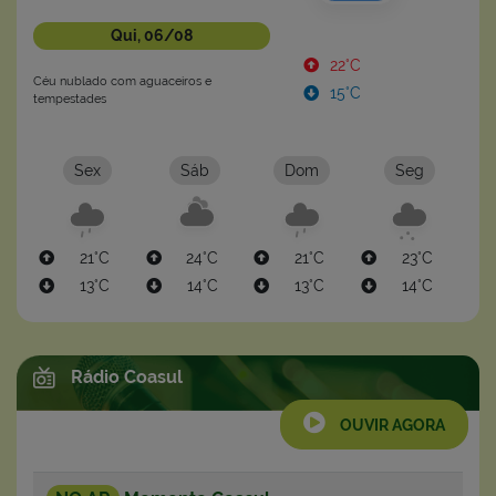
Qui, 06/08
22°C
Céu nublado com aguaceiros e
15°C
tempestades
Sex
Sáb
Dom
Seg
21°C
24°C
21°C
23°C
13°C
14°C
13°C
14°C
Rádio Coasul
OUVIR AGORA