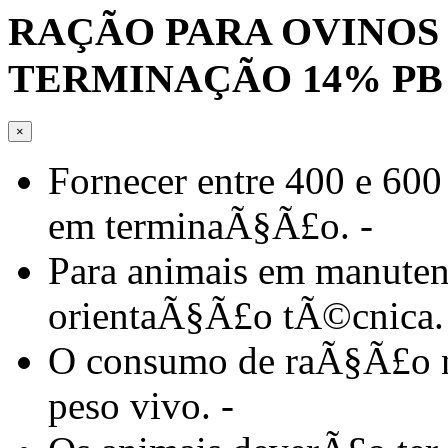
RAÇÃO PARA OVINOS
TERMINAÇÃO 14% PB (r
×
Fornecer entre 400 e 600
em terminaÃ§Ã£o. -
Para animais em manute
orientaÃ§Ã£o tÃ©cnica.
O consumo de raÃ§Ã£o n
peso vivo. -