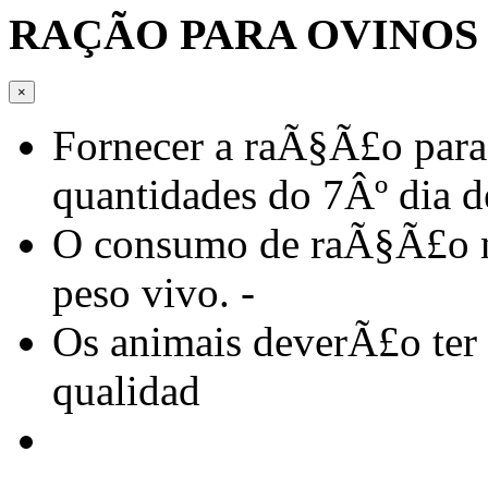
RAÇÃO PARA OVINOS IN
×
Fornecer a raÃ§Ã£o par
quantidades do 7Âº dia d
O consumo de raÃ§Ã£o n
peso vivo. -
Os animais deverÃ£o ter
qualidad