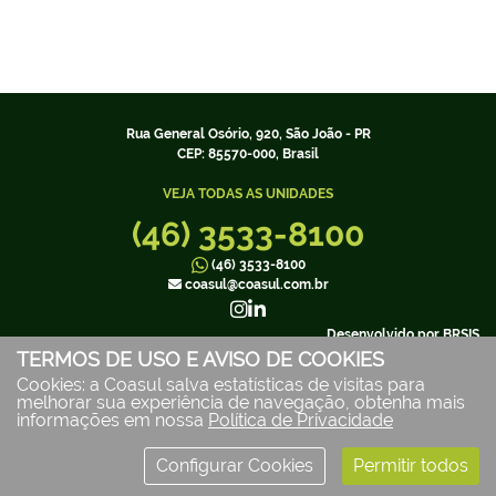
Rua General Osório, 920, São João - PR
CEP: 85570-000, Brasil
VEJA TODAS AS UNIDADES
(46) 3533-8100
(46) 3533-8100
coasul@coasul.com.br
Desenvolvido por
BRSIS
Coasul Cooperativa Agroindustrial | CNPJ: 79.863.569/0001-30
TERMOS DE USO E AVISO DE COOKIES
Cookies: a Coasul salva estatísticas de visitas para
melhorar sua experiência de navegação, obtenha mais
informações em nossa
Política de Privacidade
Configurar Cookies
Permitir todos